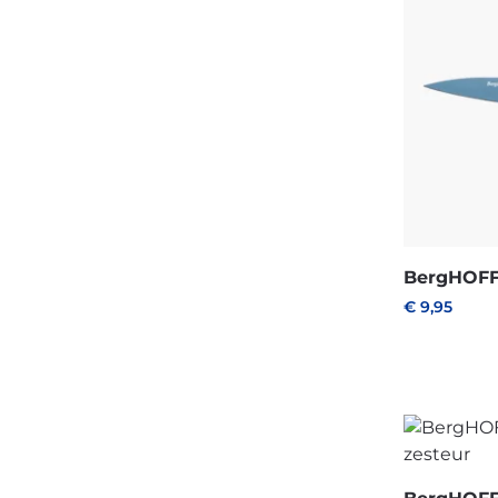
BergHOFF
€
9,95