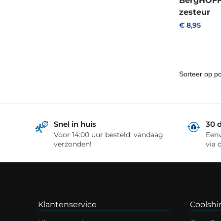
BergHOFF 
zesteur
€
8,95
Snel in huis
30 
Voor 14:00 uur besteld, vandaag
Eenv
verzonden!
via 
Klantenservice
Coolshi