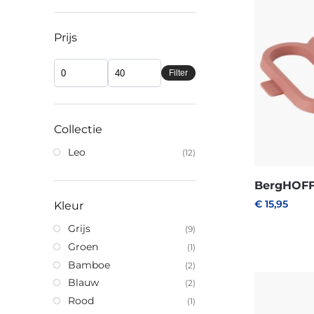
Prijs
Filter
Collectie
Leo
(12)
BergHOFF
€
15,95
Kleur
Grijs
(9)
Groen
(1)
Bamboe
(2)
Blauw
(2)
Rood
(1)