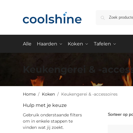
Alle
Haarden
Koken
Tafelen
Keukengerei & -acces
Home
/
Koken
/
Keukengerei & -accessoires
Hulp met je keuze
Gebruik onderstaande filters
om in enkele stappen te
vinden wat jij zoekt.