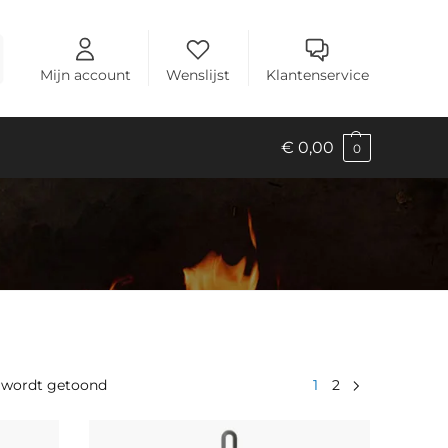
Mijn account
Wenslijst
Klantenservice
€
0,00
0
en wordt getoond
1
2