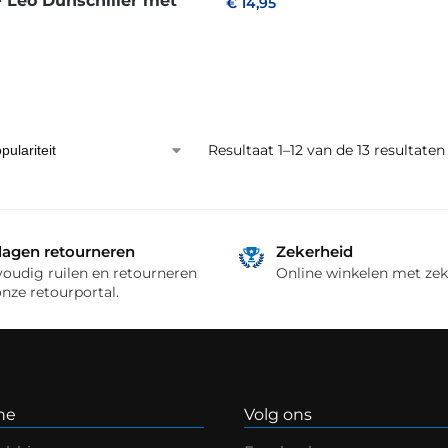
Leo Dunschiller met
€
14,95
Resultaat 1–12 van de 13 resultat
dagen retourneren
Zekerheid
oudig ruilen en retourneren
Online winkelen met zek
onze retourportal.
ne
Volg ons