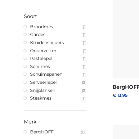
Soort
Broodmes
(1)
Gardes
(1)
Kruidensnijders
(1)
Onderzetter
(1)
Pastalepel
(1)
Schilmes
(1)
Schuimspanen
(1)
Serveerlepel
(2)
BergHOFF 
Snijplanken
(2)
€
13,95
Steakmes
(1)
Merk
BergHOFF
(12)