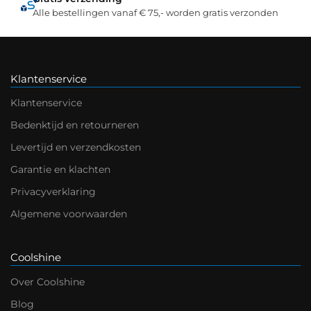
Alle bestellingen vanaf € 75,- worden gratis verzonden
Klantenservice
Klantenservice
Bedenktijd en retourneren
Levertijd en verzendkosten
Garantie en klachten
Privacyverklaring
Algemene voorwaarden
Coolshine
Over Coolshine
Blog