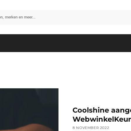
Zoeken
Coolshine aange
WebwinkelKeur
8 NOVEMBER 2022