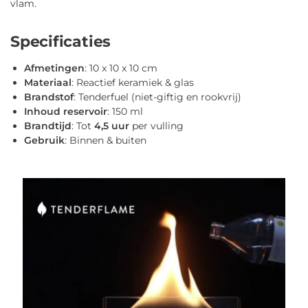
vlam.
Specificaties
Afmetingen
: 10 x 10 x 10 cm
Materiaal
: Reactief keramiek & glas
Brandstof
: Tenderfuel (niet-giftig en rookvrij)
Inhoud reservoir
: 150 ml
Brandtijd
: Tot
4,5 uur
per vulling
Gebruik
: Binnen & buiten