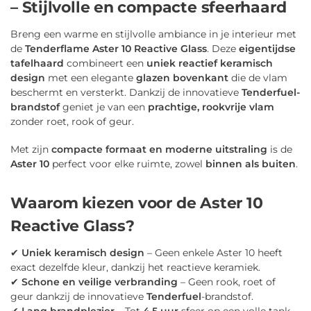
– Stijlvolle en compacte sfeerhaard
Breng een warme en stijlvolle ambiance in je interieur met
de
Tenderflame Aster 10 Reactive Glass
. Deze
eigentijdse
tafelhaard
combineert een
uniek reactief keramisch
design
met een elegante
glazen bovenkant
die de vlam
beschermt en versterkt. Dankzij de innovatieve
Tenderfuel-
brandstof
geniet je van een
prachtige, rookvrije vlam
zonder roet, rook of geur.
Met zijn
compacte formaat en moderne uitstraling
is de
Aster 10
perfect voor elke ruimte, zowel
binnen als buiten
.
Waarom kiezen voor de Aster 10
Reactive Glass?
✔
Uniek keramisch design
– Geen enkele Aster 10 heeft
exact dezelfde kleur, dankzij het reactieve keramiek.
✔
Schone en veilige verbranding
– Geen rook, roet of
geur dankzij de innovatieve
Tenderfuel
-brandstof.
✔
Lang brandplezier
– Tot
4,5 uur
sfeer op een volle tank