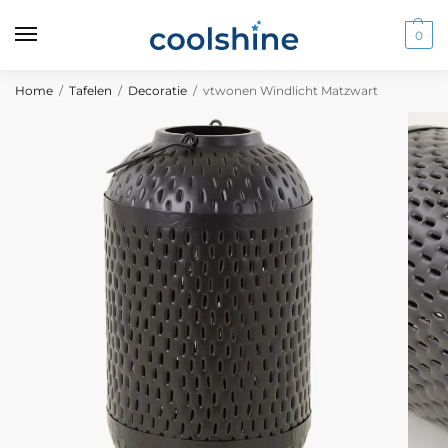
0
Home
/
Tafelen
/
Decoratie
/
vtwonen Windlicht Matzwart